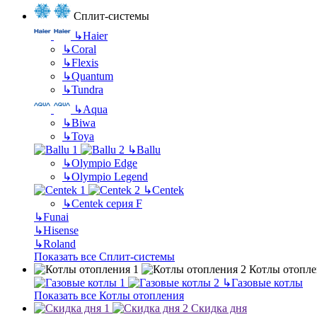
Сплит-системы
↳
Haier
↳
Coral
↳
Flexis
↳
Quantum
↳
Tundra
↳
Aqua
↳
Biwa
↳
Toya
↳
Ballu
↳
Olympio Edge
↳
Olympio Legend
↳
Centek
↳
Centek серия F
↳
Funai
↳
Hisense
↳
Roland
Показать все Сплит-системы
Котлы отопле
↳
Газовые котлы
Показать все Котлы отопления
Скидка дня